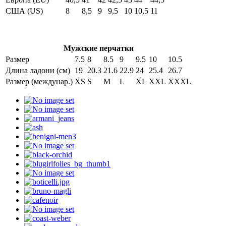
США (US)
8
8,5
9
9,5
10
10,5
11
Мужские перчатки
Размер
7.5
8
8.5
9
9.5
10
10.5
Длина ладони (см)
19
20.3
21.6
22.9
24
25.4
26.7
Размер (междунар.)
XS
S
M
L
XL
XXL
XXXL