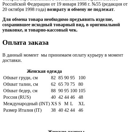
Российской Федерации от 19 января 1998 г. №55 (редакция от
20 октября 1998 года)
возврату и обмену не подлежат
.
Для обмена товара необходимо предъявить изделие,
сохранившее исходный товарный вид, в оригинальной
упаковке, и товарно-кассовый чек.
Оплата заказа
В данный момент мы принимаем оплату курьеру в момент
доставки.
Женская одежда
Обхват груди, см
82
85
90
95
100
Обхват талии, см
62
65
70
75
80
Обхват бедер, см
88
90
95
100
105
Россия (RUS)
40
42
44
46
48
Международный (INT)
XS
S
M
L
XL
Размер Италия (IT)
38
40
42
44
46
Женские джинсы