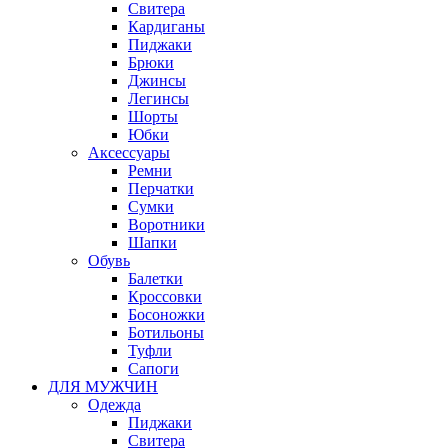
Свитера
Кардиганы
Пиджаки
Брюки
Джинсы
Легинсы
Шорты
Юбки
Аксессуары
Ремни
Перчатки
Сумки
Воротники
Шапки
Обувь
Балетки
Кроссовки
Босоножки
Ботильоны
Туфли
Сапоги
ДЛЯ МУЖЧИН
Одежда
Пиджаки
Свитера