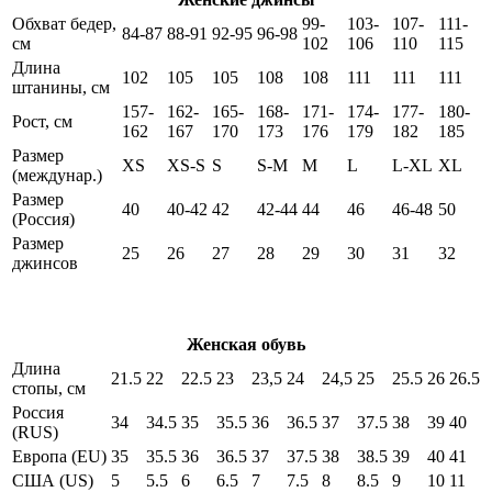
Обхват бедер,
99-
103-
107-
111-
84-87
88-91
92-95
96-98
см
102
106
110
115
Длина
102
105
105
108
108
111
111
111
штанины, см
157-
162-
165-
168-
171-
174-
177-
180-
Рост, см
162
167
170
173
176
179
182
185
Размер
XS
XS-S
S
S-M
M
L
L-XL
XL
(междунар.)
Размер
40
40-42
42
42-44
44
46
46-48
50
(Россия)
Размер
25
26
27
28
29
30
31
32
джинсов
Женская обувь
Длина
21.5
22
22.5
23
23,5
24
24,5
25
25.5
26
26.5
стопы, см
Россия
34
34.5
35
35.5
36
36.5
37
37.5
38
39
40
(RUS)
Европа (EU)
35
35.5
36
36.5
37
37.5
38
38.5
39
40
41
США (US)
5
5.5
6
6.5
7
7.5
8
8.5
9
10
11