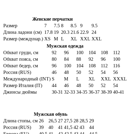
Женские перчатки
Размер
7
7.5
8
8.5
9
9.5
Длина ладони (см)
17.8
19
20.3
21.6
22.9
24
Размер (междунар.)
XS
M
L
XL
XXL
XXL
Мужская одежда
Обхват груди, см
92
96
100
104
108
112
Обхват пояса, см
80
84
88
92
96
100
Обхват бедер, см
96
100
104
108
112
116
Россия (RUS)
46
48
50
52
54
56
Международный (INT)
S
M
L
XL
XXL
XXXL
Размер Италия (IT)
44
46
48
50
52
54
Джинсы дюймы
30-31
32-33
34-35
36-37
38-39
40-41
Мужская обувь
Длина стопы, см
26
26,5
27
27,5
28
28,5
29
Россия (RUS)
39
40
41
41,5
42
43
44
Европа (EU)
40,5
41
42
42,5
43
44
44,5