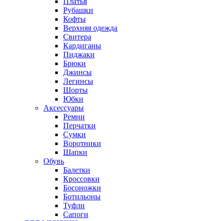
Платья
Рубашки
Кофты
Верхняя одежда
Свитера
Кардиганы
Пиджаки
Брюки
Джинсы
Легинсы
Шорты
Юбки
Аксессуары
Ремни
Перчатки
Сумки
Воротники
Шапки
Обувь
Балетки
Кроссовки
Босоножки
Ботильоны
Туфли
Сапоги