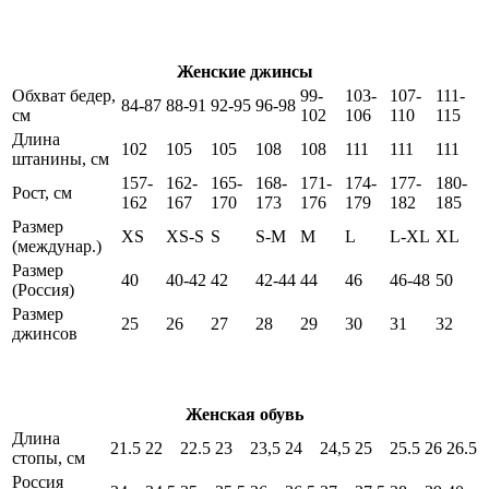
Женские джинсы
Обхват бедер,
99-
103-
107-
111-
84-87
88-91
92-95
96-98
см
102
106
110
115
Длина
102
105
105
108
108
111
111
111
штанины, см
157-
162-
165-
168-
171-
174-
177-
180-
Рост, см
162
167
170
173
176
179
182
185
Размер
XS
XS-S
S
S-M
M
L
L-XL
XL
(междунар.)
Размер
40
40-42
42
42-44
44
46
46-48
50
(Россия)
Размер
25
26
27
28
29
30
31
32
джинсов
Женская обувь
Длина
21.5
22
22.5
23
23,5
24
24,5
25
25.5
26
26.5
стопы, см
Россия