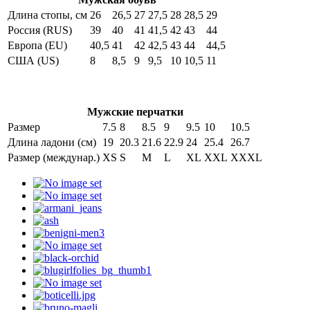
Длина стопы, см
26
26,5
27
27,5
28
28,5
29
Россия (RUS)
39
40
41
41,5
42
43
44
Европа (EU)
40,5
41
42
42,5
43
44
44,5
США (US)
8
8,5
9
9,5
10
10,5
11
Мужские перчатки
Размер
7.5
8
8.5
9
9.5
10
10.5
Длина ладони (см)
19
20.3
21.6
22.9
24
25.4
26.7
Размер (междунар.)
XS
S
M
L
XL
XXL
XXXL