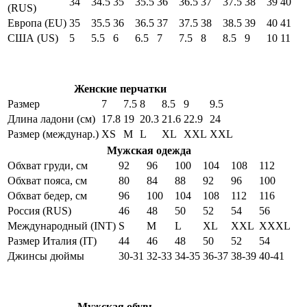
34
34.5
35
35.5
36
36.5
37
37.5
38
39
40
(RUS)
Европа (EU)
35
35.5
36
36.5
37
37.5
38
38.5
39
40
41
США (US)
5
5.5
6
6.5
7
7.5
8
8.5
9
10
11
Женские перчатки
Размер
7
7.5
8
8.5
9
9.5
Длина ладони (см)
17.8
19
20.3
21.6
22.9
24
Размер (междунар.)
XS
M
L
XL
XXL
XXL
Мужская одежда
Обхват груди, см
92
96
100
104
108
112
Обхват пояса, см
80
84
88
92
96
100
Обхват бедер, см
96
100
104
108
112
116
Россия (RUS)
46
48
50
52
54
56
Международный (INT)
S
M
L
XL
XXL
XXXL
Размер Италия (IT)
44
46
48
50
52
54
Джинсы дюймы
30-31
32-33
34-35
36-37
38-39
40-41
Мужская обувь