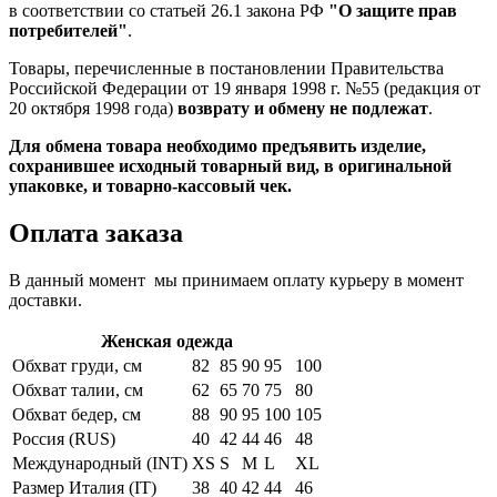
в соответствии со статьей 26.1 закона РФ
"О защите прав
потребителей"
.
Товары, перечисленные в постановлении Правительства
Российской Федерации от 19 января 1998 г. №55 (редакция от
20 октября 1998 года)
возврату и обмену не подлежат
.
Для обмена товара необходимо предъявить изделие,
сохранившее исходный товарный вид, в оригинальной
упаковке, и товарно-кассовый чек.
Оплата заказа
В данный момент мы принимаем оплату курьеру в момент
доставки.
Женская одежда
Обхват груди, см
82
85
90
95
100
Обхват талии, см
62
65
70
75
80
Обхват бедер, см
88
90
95
100
105
Россия (RUS)
40
42
44
46
48
Международный (INT)
XS
S
M
L
XL
Размер Италия (IT)
38
40
42
44
46