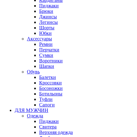
Кардиганы
Пиджаки
Брюки
Джинсы
Легинсы
Шорты
Юбки
Аксессуары
Ремни
Перчатки
Сумки
Воротники
Шапки
Обувь
Балетки
Кроссовки
Босоножки
Ботильоны
Туфли
Сапоги
ДЛЯ МУЖЧИН
Одежда
Пиджаки
Свитера
Верхняя одежда