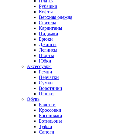
Платья
Рубашки
Кофты
Верхняя одежда
Свитера
Кардиганы
Пиджаки
Брюки
Джинсы
Легинсы
Шорты
Юбки
Аксессуары
Ремни
Перчатки
Сумки
Воротники
Шапки
Обувь
Балетки
Кроссовки
Босоножки
Ботильоны
Туфли
Сапоги