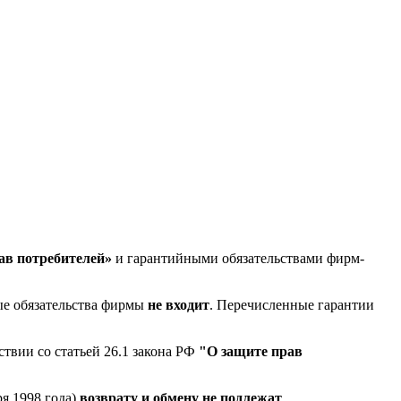
ав потребителей»
и гарантийными обязательствами фирм-
ые обязательства фирмы
не входит
. Перечисленные гарантии
твии со статьей 26.1 закона РФ
"О защите прав
ря 1998 года)
возврату и обмену не подлежат
.