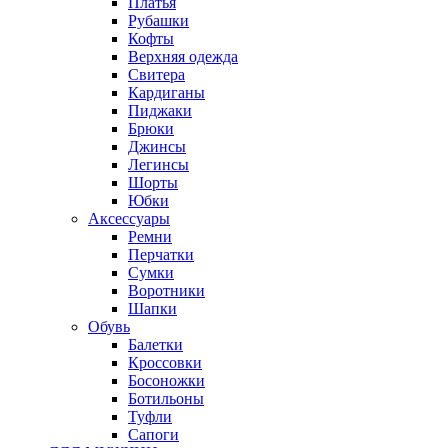
Платья
Рубашки
Кофты
Верхняя одежда
Свитера
Кардиганы
Пиджаки
Брюки
Джинсы
Легинсы
Шорты
Юбки
Аксессуары
Ремни
Перчатки
Сумки
Воротники
Шапки
Обувь
Балетки
Кроссовки
Босоножки
Ботильоны
Туфли
Сапоги