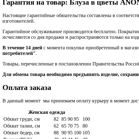
Гарантия на товар: Блуза в цветы AN
Настоящие гарантийные обязательства составлены в соответс
изготовителей.
Гарантийное обслуживание производится бесплатно. Покрытие 
исчисляются со дня продажи и распространяются только на из
В течение 14 дней
с момента покупки приобретенный в магазин
потребителей"
.
Товары, перечисленные в постановлении Правительства Российс
Для обмена товара необходимо предъявить изделие, сохран
Оплата заказа
В данный момент мы принимаем оплату курьеру в момент дос
Женская одежда
Обхват груди, см
82
85
90
95
100
Обхват талии, см
62
65
70
75
80
Обхват бедер, см
88
90
95
100
105