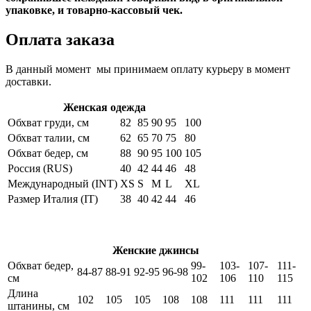
упаковке, и товарно-кассовый чек.
Оплата заказа
В данный момент мы принимаем оплату курьеру в момент
доставки.
Женская одежда
Обхват груди, см
82
85
90
95
100
Обхват талии, см
62
65
70
75
80
Обхват бедер, см
88
90
95
100
105
Россия (RUS)
40
42
44
46
48
Международный (INT)
XS
S
M
L
XL
Размер Италия (IT)
38
40
42
44
46
Женские джинсы
Обхват бедер,
99-
103-
107-
111-
84-87
88-91
92-95
96-98
см
102
106
110
115
Длина
102
105
105
108
108
111
111
111
штанины, см