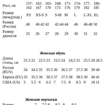
157-
162-
165-
168-
171-
174-
177-
180-
Рост, см
162
167
170
173
176
179
182
185
Размер
XS
XS-S
S
S-M
M
L
L-XL
XL
(междунар.)
Размер
40
40-42
42
42-44
44
46
46-48
50
(Россия)
Размер
25
26
27
28
29
30
31
32
джинсов
Женская обувь
Длина
21.5
22
22.5
23
23,5
24
24,5
25
25.5
26
26.5
стопы, см
Россия
34
34.5
35
35.5
36
36.5
37
37.5
38
39
40
(RUS)
Европа (EU)
35
35.5
36
36.5
37
37.5
38
38.5
39
40
41
США (US)
5
5.5
6
6.5
7
7.5
8
8.5
9
10
11
Женские перчатки
Размер
7
7.5
8
8.5
9
9.5