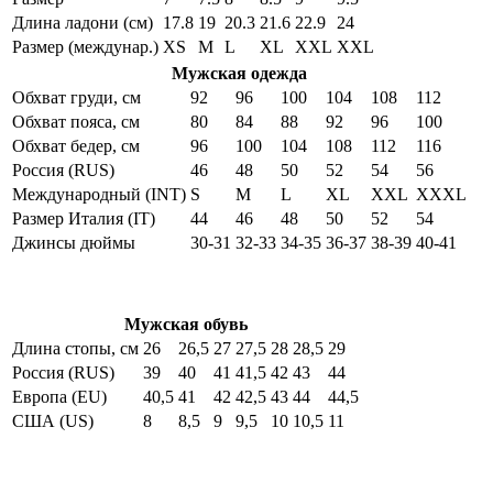
Длина ладони (см)
17.8
19
20.3
21.6
22.9
24
Размер (междунар.)
XS
M
L
XL
XXL
XXL
Мужская одежда
Обхват груди, см
92
96
100
104
108
112
Обхват пояса, см
80
84
88
92
96
100
Обхват бедер, см
96
100
104
108
112
116
Россия (RUS)
46
48
50
52
54
56
Международный (INT)
S
M
L
XL
XXL
XXXL
Размер Италия (IT)
44
46
48
50
52
54
Джинсы дюймы
30-31
32-33
34-35
36-37
38-39
40-41
Мужская обувь
Длина стопы, см
26
26,5
27
27,5
28
28,5
29
Россия (RUS)
39
40
41
41,5
42
43
44
Европа (EU)
40,5
41
42
42,5
43
44
44,5
США (US)
8
8,5
9
9,5
10
10,5
11