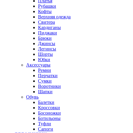
Платья
Рубашки
Кофты
Верхняя одежда
Свитера
Кардиганы
Пиджаки
Брюки
Джинсы
Легинсы
Шорты
Юбки
Аксессуары
Ремни
Перчатки
Сумки
Воротники
Шапки
Обувь
Балетки
Кроссовки
Босоножки
Ботильоны
Туфли
Сапоги