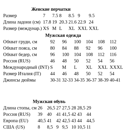
Женские перчатки
Размер
7
7.5
8
8.5
9
9.5
Длина ладони (см)
17.8
19
20.3
21.6
22.9
24
Размер (междунар.)
XS
M
L
XL
XXL
XXL
Мужская одежда
Обхват груди, см
92
96
100
104
108
112
Обхват пояса, см
80
84
88
92
96
100
Обхват бедер, см
96
100
104
108
112
116
Россия (RUS)
46
48
50
52
54
56
Международный (INT)
S
M
L
XL
XXL
XXXL
Размер Италия (IT)
44
46
48
50
52
54
Джинсы дюймы
30-31
32-33
34-35
36-37
38-39
40-41
Мужская обувь
Длина стопы, см
26
26,5
27
27,5
28
28,5
29
Россия (RUS)
39
40
41
41,5
42
43
44
Европа (EU)
40,5
41
42
42,5
43
44
44,5
США (US)
8
8,5
9
9,5
10
10,5
11