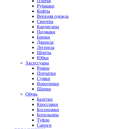
Платья
Рубашки
Кофты
Верхняя одежда
Свитера
Кардиганы
Пиджаки
Брюки
Джинсы
Легинсы
Шорты
Юбки
Аксессуары
Ремни
Перчатки
Сумки
Воротники
Шапки
Обувь
Балетки
Кроссовки
Босоножки
Ботильоны
Туфли
Сапоги