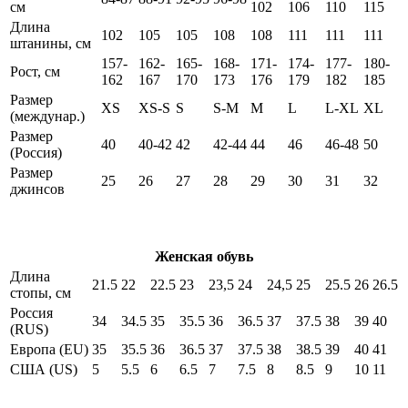
см
102
106
110
115
Длина
102
105
105
108
108
111
111
111
штанины, см
157-
162-
165-
168-
171-
174-
177-
180-
Рост, см
162
167
170
173
176
179
182
185
Размер
XS
XS-S
S
S-M
M
L
L-XL
XL
(междунар.)
Размер
40
40-42
42
42-44
44
46
46-48
50
(Россия)
Размер
25
26
27
28
29
30
31
32
джинсов
Женская обувь
Длина
21.5
22
22.5
23
23,5
24
24,5
25
25.5
26
26.5
стопы, см
Россия
34
34.5
35
35.5
36
36.5
37
37.5
38
39
40
(RUS)
Европа (EU)
35
35.5
36
36.5
37
37.5
38
38.5
39
40
41
США (US)
5
5.5
6
6.5
7
7.5
8
8.5
9
10
11