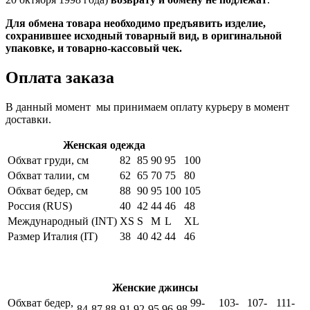
Для обмена товара необходимо предъявить изделие,
сохранившее исходный товарный вид, в оригинальной
упаковке, и товарно-кассовый чек.
Оплата заказа
В данный момент мы принимаем оплату курьеру в момент
доставки.
Женская одежда
Обхват груди, см
82
85
90
95
100
Обхват талии, см
62
65
70
75
80
Обхват бедер, см
88
90
95
100
105
Россия (RUS)
40
42
44
46
48
Международный (INT)
XS
S
M
L
XL
Размер Италия (IT)
38
40
42
44
46
Женские джинсы
Обхват бедер,
99-
103-
107-
111-
84-87
88-91
92-95
96-98