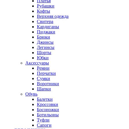
Платья
Рубашки
Кофты
Верхняя одежда
Свитера
Кардиганы
Пиджаки
Брюки
Джинсы
Легинсы
Шорты
Юбки
Аксессуары
Ремни
Перчатки
Сумки
Воротники
Шапки
Обувь
Балетки
Кроссовки
Босоножки
Ботильоны
Туфли
Сапоги