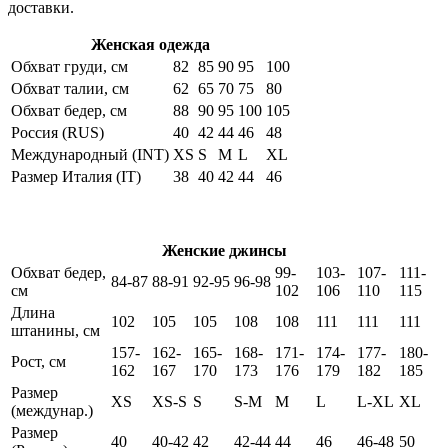
доставки.
Женская одежда
Обхват груди, см
82
85
90
95
100
Обхват талии, см
62
65
70
75
80
Обхват бедер, см
88
90
95
100
105
Россия (RUS)
40
42
44
46
48
Международный (INT)
XS
S
M
L
XL
Размер Италия (IT)
38
40
42
44
46
Женские джинсы
Обхват бедер,
99-
103-
107-
111-
84-87
88-91
92-95
96-98
см
102
106
110
115
Длина
102
105
105
108
108
111
111
111
штанины, см
157-
162-
165-
168-
171-
174-
177-
180-
Рост, см
162
167
170
173
176
179
182
185
Размер
XS
XS-S
S
S-M
M
L
L-XL
XL
(междунар.)
Размер
40
40-42
42
42-44
44
46
46-48
50