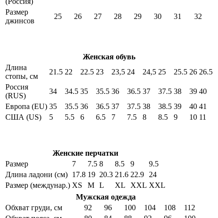
(Россия)
Размер
25
26
27
28
29
30
31
32
джинсов
Женская обувь
Длина
21.5
22
22.5
23
23,5
24
24,5
25
25.5
26
26.5
стопы, см
Россия
34
34.5
35
35.5
36
36.5
37
37.5
38
39
40
(RUS)
Европа (EU)
35
35.5
36
36.5
37
37.5
38
38.5
39
40
41
США (US)
5
5.5
6
6.5
7
7.5
8
8.5
9
10
11
Женские перчатки
Размер
7
7.5
8
8.5
9
9.5
Длина ладони (см)
17.8
19
20.3
21.6
22.9
24
Размер (междунар.)
XS
M
L
XL
XXL
XXL
Мужская одежда
Обхват груди, см
92
96
100
104
108
112