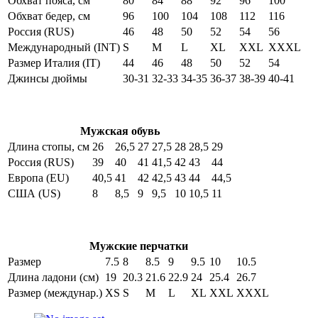
Обхват пояса, см
80
84
88
92
96
100
Обхват бедер, см
96
100
104
108
112
116
Россия (RUS)
46
48
50
52
54
56
Международный (INT)
S
M
L
XL
XXL
XXXL
Размер Италия (IT)
44
46
48
50
52
54
Джинсы дюймы
30-31
32-33
34-35
36-37
38-39
40-41
Мужская обувь
Длина стопы, см
26
26,5
27
27,5
28
28,5
29
Россия (RUS)
39
40
41
41,5
42
43
44
Европа (EU)
40,5
41
42
42,5
43
44
44,5
США (US)
8
8,5
9
9,5
10
10,5
11
Мужские перчатки
Размер
7.5
8
8.5
9
9.5
10
10.5
Длина ладони (см)
19
20.3
21.6
22.9
24
25.4
26.7
Размер (междунар.)
XS
S
M
L
XL
XXL
XXXL