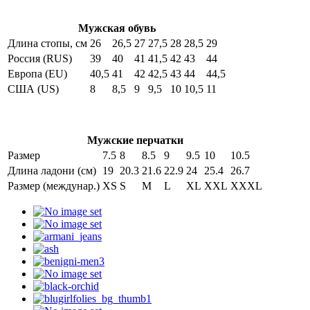
Мужская обувь
Длина стопы, см
26
26,5
27
27,5
28
28,5
29
Россия (RUS)
39
40
41
41,5
42
43
44
Европа (EU)
40,5
41
42
42,5
43
44
44,5
США (US)
8
8,5
9
9,5
10
10,5
11
Мужские перчатки
Размер
7.5
8
8.5
9
9.5
10
10.5
Длина ладони (см)
19
20.3
21.6
22.9
24
25.4
26.7
Размер (междунар.)
XS
S
M
L
XL
XXL
XXXL