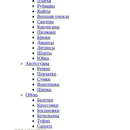
Платья
Рубашки
Кофты
Верхняя одежда
Свитера
Кардиганы
Пиджаки
Брюки
Джинсы
Легинсы
Шорты
Юбки
Аксессуары
Ремни
Перчатки
Сумки
Воротники
Шапки
Обувь
Балетки
Кроссовки
Босоножки
Ботильоны
Туфли
Сапоги