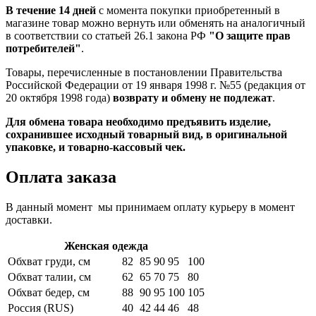
В течение 14 дней
с момента покупки приобретенный в
магазине товар можно вернуть или обменять на аналогичный
в соответствии со статьей 26.1 закона РФ
"О защите прав
потребителей"
.
Товары, перечисленные в постановлении Правительства
Российской Федерации от 19 января 1998 г. №55 (редакция от
20 октября 1998 года)
возврату и обмену не подлежат
.
Для обмена товара необходимо предъявить изделие,
сохранившее исходный товарный вид, в оригинальной
упаковке, и товарно-кассовый чек.
Оплата заказа
В данный момент мы принимаем оплату курьеру в момент
доставки.
Женская одежда
Обхват груди, см
82
85
90
95
100
Обхват талии, см
62
65
70
75
80
Обхват бедер, см
88
90
95
100
105
Россия (RUS)
40
42
44
46
48