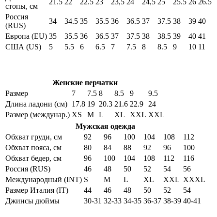
21.5
22
22.5
23
23,5
24
24,5
25
25.5
26
26.5
стопы, см
Россия
34
34.5
35
35.5
36
36.5
37
37.5
38
39
40
(RUS)
Европа (EU)
35
35.5
36
36.5
37
37.5
38
38.5
39
40
41
США (US)
5
5.5
6
6.5
7
7.5
8
8.5
9
10
11
Женские перчатки
Размер
7
7.5
8
8.5
9
9.5
Длина ладони (см)
17.8
19
20.3
21.6
22.9
24
Размер (междунар.)
XS
M
L
XL
XXL
XXL
Мужская одежда
Обхват груди, см
92
96
100
104
108
112
Обхват пояса, см
80
84
88
92
96
100
Обхват бедер, см
96
100
104
108
112
116
Россия (RUS)
46
48
50
52
54
56
Международный (INT)
S
M
L
XL
XXL
XXXL
Размер Италия (IT)
44
46
48
50
52
54
Джинсы дюймы
30-31
32-33
34-35
36-37
38-39
40-41