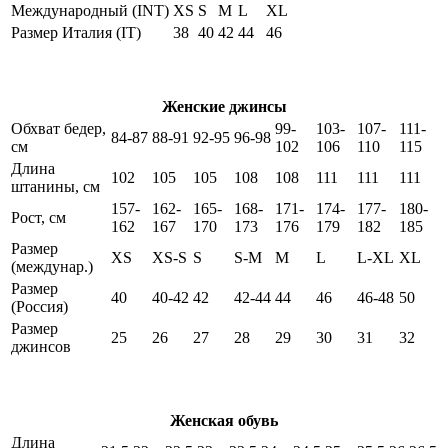
Международный (INT)
XS
S
M
L
XL
Размер Италия (IT)
38
40
42
44
46
Женские джинсы
Обхват бедер,
99-
103-
107-
111-
84-87
88-91
92-95
96-98
см
102
106
110
115
Длина
102
105
105
108
108
111
111
111
штанины, см
157-
162-
165-
168-
171-
174-
177-
180-
Рост, см
162
167
170
173
176
179
182
185
Размер
XS
XS-S
S
S-M
M
L
L-XL
XL
(междунар.)
Размер
40
40-42
42
42-44
44
46
46-48
50
(Россия)
Размер
25
26
27
28
29
30
31
32
джинсов
Женская обувь
Длина