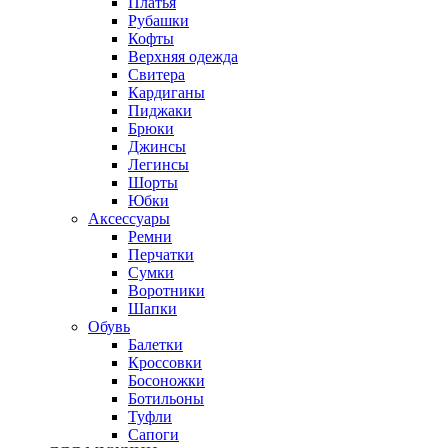
Платья
Рубашки
Кофты
Верхняя одежда
Свитера
Кардиганы
Пиджаки
Брюки
Джинсы
Легинсы
Шорты
Юбки
Аксессуары
Ремни
Перчатки
Сумки
Воротники
Шапки
Обувь
Балетки
Кроссовки
Босоножки
Ботильоны
Туфли
Сапоги