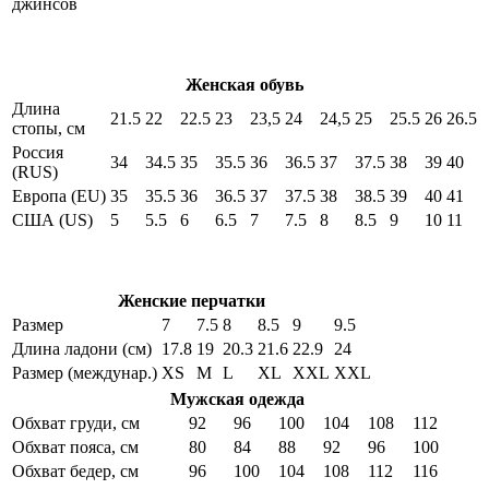
джинсов
Женская обувь
Длина
21.5
22
22.5
23
23,5
24
24,5
25
25.5
26
26.5
стопы, см
Россия
34
34.5
35
35.5
36
36.5
37
37.5
38
39
40
(RUS)
Европа (EU)
35
35.5
36
36.5
37
37.5
38
38.5
39
40
41
США (US)
5
5.5
6
6.5
7
7.5
8
8.5
9
10
11
Женские перчатки
Размер
7
7.5
8
8.5
9
9.5
Длина ладони (см)
17.8
19
20.3
21.6
22.9
24
Размер (междунар.)
XS
M
L
XL
XXL
XXL
Мужская одежда
Обхват груди, см
92
96
100
104
108
112
Обхват пояса, см
80
84
88
92
96
100
Обхват бедер, см
96
100
104
108
112
116