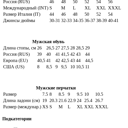
Россия (RUS)
46
48
50
52
54
56
Международный (INT)
S
M
L
XL
XXL
XXXL
Размер Италия (IT)
44
46
48
50
52
54
Джинсы дюймы
30-31
32-33
34-35
36-37
38-39
40-41
Мужская обувь
Длина стопы, см
26
26,5
27
27,5
28
28,5
29
Россия (RUS)
39
40
41
41,5
42
43
44
Европа (EU)
40,5
41
42
42,5
43
44
44,5
США (US)
8
8,5
9
9,5
10
10,5
11
Мужские перчатки
Размер
7.5
8
8.5
9
9.5
10
10.5
Длина ладони (см)
19
20.3
21.6
22.9
24
25.4
26.7
Размер (междунар.)
XS
S
M
L
XL
XXL
XXXL
Подкатегории