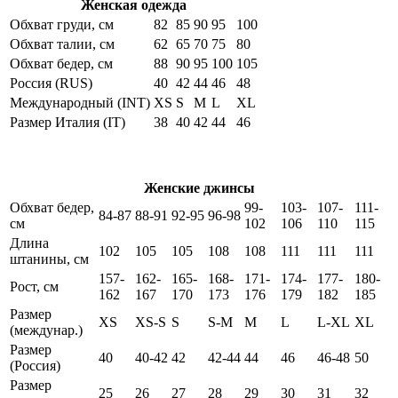
Женская одежда
Обхват груди, см
82
85
90
95
100
Обхват талии, см
62
65
70
75
80
Обхват бедер, см
88
90
95
100
105
Россия (RUS)
40
42
44
46
48
Международный (INT)
XS
S
M
L
XL
Размер Италия (IT)
38
40
42
44
46
Женские джинсы
Обхват бедер,
99-
103-
107-
111-
84-87
88-91
92-95
96-98
см
102
106
110
115
Длина
102
105
105
108
108
111
111
111
штанины, см
157-
162-
165-
168-
171-
174-
177-
180-
Рост, см
162
167
170
173
176
179
182
185
Размер
XS
XS-S
S
S-M
M
L
L-XL
XL
(междунар.)
Размер
40
40-42
42
42-44
44
46
46-48
50
(Россия)
Размер
25
26
27
28
29
30
31
32