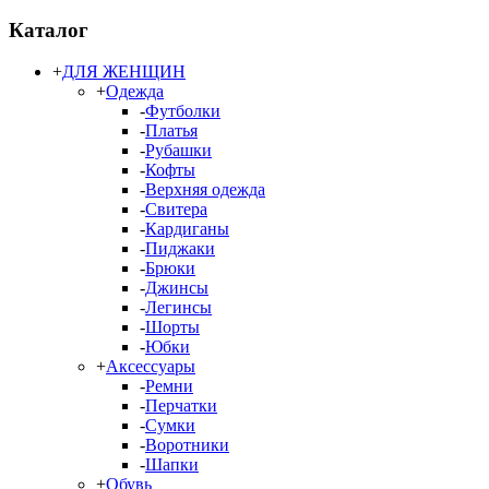
Каталог
+
ДЛЯ ЖЕНЩИН
+
Одежда
-
Футболки
-
Платья
-
Рубашки
-
Кофты
-
Верхняя одежда
-
Свитера
-
Кардиганы
-
Пиджаки
-
Брюки
-
Джинсы
-
Легинсы
-
Шорты
-
Юбки
+
Аксессуары
-
Ремни
-
Перчатки
-
Сумки
-
Воротники
-
Шапки
+
Обувь