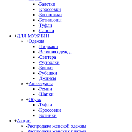
-
Балетки
-
Кроссовки
-
Босоножки
-
Ботильоны
-
Туфли
-
Сапоги
+
ДЛЯ МУЖЧИН
+
Одежда
-
Пиджаки
-
Верхняя одежда
-
Свитера
-
Футболки
-
Брюки
-
Рубашки
-
Джинсы
+
Аксессуары
-
Ремни
-
Шапки
+
Обувь
-
Туфли
-
Кроссовки
-
Ботинки
+
Акции
-
Распродажа женской одежды
-
Распродажа женских платьев