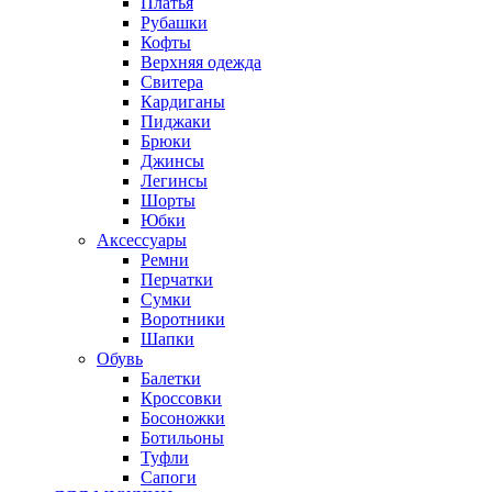
Платья
Рубашки
Кофты
Верхняя одежда
Свитера
Кардиганы
Пиджаки
Брюки
Джинсы
Легинсы
Шорты
Юбки
Аксессуары
Ремни
Перчатки
Сумки
Воротники
Шапки
Обувь
Балетки
Кроссовки
Босоножки
Ботильоны
Туфли
Сапоги