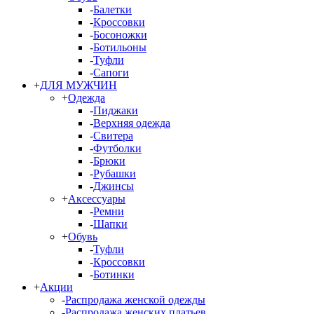
-
Балетки
-
Кроссовки
-
Босоножки
-
Ботильоны
-
Туфли
-
Сапоги
+
ДЛЯ МУЖЧИН
+
Одежда
-
Пиджаки
-
Верхняя одежда
-
Свитера
-
Футболки
-
Брюки
-
Рубашки
-
Джинсы
+
Аксессуары
-
Ремни
-
Шапки
+
Обувь
-
Туфли
-
Кроссовки
-
Ботинки
+
Акции
-
Распродажа женской одежды
-
Распродажа женских платьев