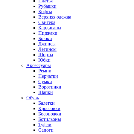
Платья
Рубашки
Кофты
Верхняя одежда
Свитера
Кардиганы
Пиджаки
Брюки
Джинсы
Легинсы
Шорты
Юбки
Аксессуары
Ремни
Перчатки
Сумки
Воротники
Шапки
Обувь
Балетки
Кроссовки
Босоножки
Ботильоны
Туфли
Сапоги