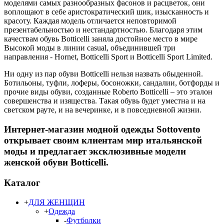
моделями самых разнообразных фасонов и расцветок, они
воплощают в себе аристократический шик, изысканность и
красоту. Каждая модель отличается неповторимой
презентабельностью и нестандартностью. Благодаря этим
качествам обувь Botticelli заняла достойное место в мире
Высокой моды в линии casual, объединившей три
направления - Hornet, Botticelli Sport и Botticelli Sport Limited.
Ни одну из пар обуви Botticelli нельзя назвать обыденной.
Ботильоны, туфли, лоферы, босоножки, сандалии, ботфорды и
прочие виды обуви, созданные Roberto Botticelli – это эталон
совершенства и изящества. Такая обувь будет уместна и на
светском рауте, и на вечеринке, и в повседневной жизни.
Интернет-магазин модной одежды Sottovento
открывает своим клиентам мир итальянской
моды и предлагает эксклюзивные модели
женской обуви Botticelli.
Каталог
+
ДЛЯ ЖЕНЩИН
+
Одежда
-
Футболки