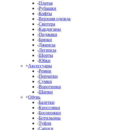
-
Платья
-
Рубашки
-
Кофты
-
Верхняя одежда
-
Свитера
-
Кардиганы
-
Пиджаки
-
Брюки
-
Джинсы
-
Легинсы
-
Шорты
-
Юбки
+
Аксессуары
-
Ремни
-
Перчатки
-
Сумки
-
Воротники
-
Шапки
+
Обувь
-
Балетки
-
Кроссовки
-
Босоножки
-
Ботильоны
-
Туфли
-
Сапоги