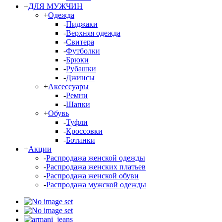
+
ДЛЯ МУЖЧИН
+
Одежда
-
Пиджаки
-
Верхняя одежда
-
Свитера
-
Футболки
-
Брюки
-
Рубашки
-
Джинсы
+
Аксессуары
-
Ремни
-
Шапки
+
Обувь
-
Туфли
-
Кроссовки
-
Ботинки
+
Акции
-
Распродажа женской одежды
-
Распродажа женских платьев
-
Распродажа женской обуви
-
Распродажа мужской одежды